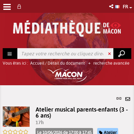
FR
Vous êtes ici :
Accueil
/
Détail du document
recherche avancée
Lien
per
En
Atelier musical parents-enfants (3 -
(No
pa
6 ans)
fenê
ma
17h
/5
Catégorie
Le 10/06/2026 de 17:00 à 17:45
Atelier