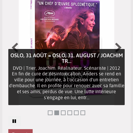
OSLO, 31 AOÛT = OSLO, 31. AUGUST / JOACHIM
TR...
DVD | Trier, Joachim. Réalisateur. Scénariste | 2012
En fin de cure de désintoxication, Anders se rend en
ville pour une journée, à l'occasion d'un entretien
d'embauche. Il en profite pour renouer avec sa famille
et ses amis, perdus de vue. Une lutte intérieure
s'engage en lui, entr...