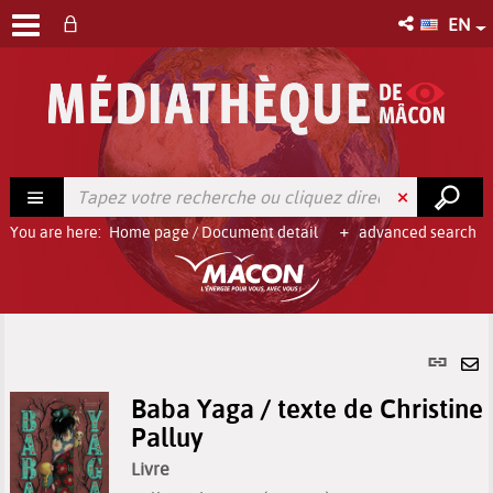
EN
You are here:
Home page
/
Document detail
advanced search
Per
link
Se
(Ne
Baba Yaga / texte de Christine
by
win
Palluy
em
Livre