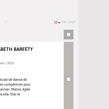
l'URL
de
de
vos
la
recherches
par page
10
recherche
ZABETH BARFÉTY
eur | 2016
'école de danse de
t en compétition pour
Garnier. Maïna, âgée
 elle. Elle se