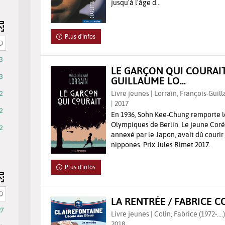
jusqu'à l'âge d...
quement
Plus d'infos
3
LE GARÇON QUI COURAIT
3
GUILLAUME LO...
Livre jeunes | Lorrain, François-Guill
2
| 2017
2
En 1936, Sohn Kee-Chung remporte l
Olympiques de Berlin. Le jeune Coré
2
annexé par le Japon, avait dû courir
nippones. Prix Jules Rimet 2017.
Plus d'infos
LA RENTRÉE / FABRICE C
27
Livre jeunes | Colin, Fabrice (1972-....
2018