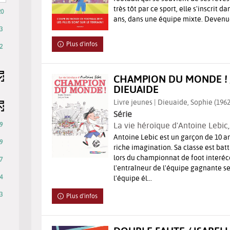
très tôt par ce sport, elle s'inscrit d
ltre
20
ans, dans une équipe mixte. Devenue
3
echerche
Plus d'infos
2
t
ise
CHAMPION DU MONDE ! 
DIEUAIDE
ur
utomatiquement
Livre jeunes | Dieuaide, Sophie (1962-.
Série
La vie héroïque d'Antoine Lebic
9
Antoine Lebic est un garçon de 10 an
9
riche imagination. Sa classe est bat
lors du championnat de foot interéc
7
l'entraîneur de l'équipe gagnante se
4
l'équipe él...
3
Plus d'infos