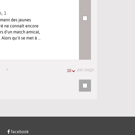
s
, 1
nement des jeunes
iré ne connaît encore
ors d'un match amical,
Alors qu'il se met à ...
par page
10
facebook