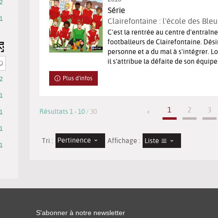
2
Série
1
Clairefontaine : l'école des Bleu
C'est la rentrée au centre d'entraî
ats
footballeurs de Clairefontaine. Dés
personne et a du mal à s'intégrer. L
il s'attribue la défaite de son équipe. 
r
Plus d'infos
2
r
1
1
2
3
Résultats
1
-
10
/ 30
1
e
1
rche
Pertinence
Liste
Tri :
Affichage :
1
ésultats
ocher
iquement
our
atiquement
jouter
e
S'abonner à notre newsletter
iltre