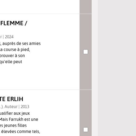
 FLEMME /
r | 2024
l, auprès de ses amies
la course à pied,
prouver à son
qu'elle peut
TE ERLIH
..). Auteur | 2013
alifier aux jeux
Mais Farrukh est une
 jeunes filles
 élevées comme tels,