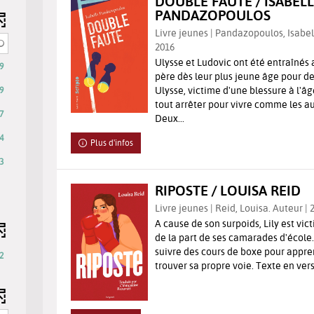
DOUBLE FAUTE / ISABEL
PANDAZOPOULOS
Livre jeunes | Pandazopoulos, Isabelle
2016
Ulysse et Ludovic ont été entraînés 
9
père dès leur plus jeune âge pour d
Ulysse, victime d'une blessure à l'âg
9
tout arrêter pour vivre comme les a
7
Deux...
4
Plus d'infos
3
RIPOSTE / LOUISA REID
Livre jeunes | Reid, Louisa. Auteur | 
A cause de son surpoids, Lily est vi
de la part de ses camarades d'école. 
suivre des cours de boxe pour appre
2
trouver sa propre voie. Texte en vers 