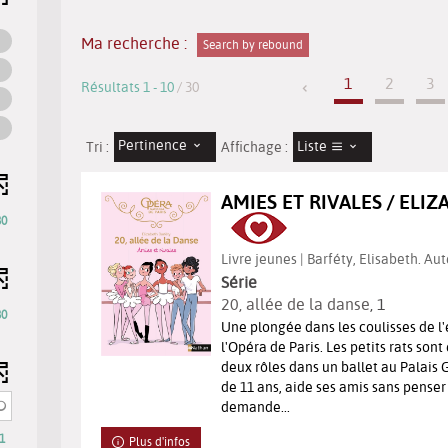
Ma recherche :
Search by rebound
1
2
3
Résultats
1
-
10
/ 30
Pertinence
Liste
Tri :
Affichage :
AMIES ET RIVALES / ELI
30
Livre jeunes | Barféty, Elisabeth. Aut
Série
20, allée de la danse
, 1
30
Une plongée dans les coulisses de l
l'Opéra de Paris. Les petits rats son
deux rôles dans un ballet au Palais 
de 11 ans, aide ses amis sans penser à
demande...
1
Plus d'infos