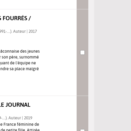
 FOURRÉS /
1-....). Auteur | 2017
 mâconnaise des jeunes
r son père, surnommé
aquant de l'équipe ne
endre sa place malgré
 LE JOURNAL
...). Auteur | 2019
 de France féminine de
de petite fille. Attirée