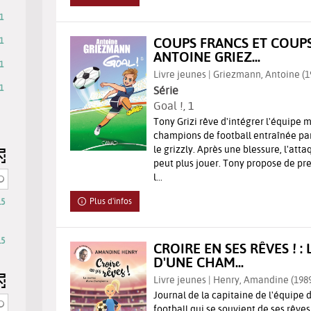
1
COUPS FRANCS ET COUPS
1
ANTOINE GRIEZ...
1
Livre jeunes | Griezmann, Antoine (199
1
Série
Goal !
, 1
Tony Grizi rêve d'intégrer l'équipe
champions de football entraînée pa
le grizzly. Après une blessure, l'att
peut plus jouer. Tony propose de pr
l...
Plus d'infos
15
5
sultats
15
CROIRE EN SES RÊVES ! :
D'UNE CHAM...
ocher
our
Livre jeunes | Henry, Amandine (1989-.
jouter
Journal de la capitaine de l'équipe
football qui se souvient de ses rêves 