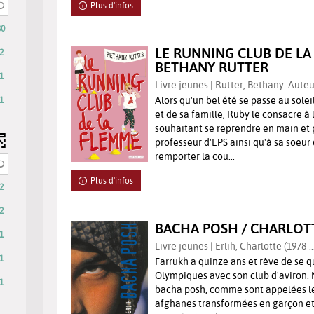
Plus d'infos
30
LE RUNNING CLUB DE LA
2
BETHANY RUTTER
1
Livre jeunes | Rutter, Bethany. Auteu
Alors qu'un bel été se passe au solei
1
et de sa famille, Ruby le consacre à 
souhaitant se reprendre en main et 
professeur d'EPS ainsi qu'à sa soeur 
remporter la cou...
Plus d'infos
2
2
BACHA POSH / CHARLOT
1
Livre jeunes | Erlih, Charlotte (1978-..
1
Farrukh a quinze ans et rêve de se qu
Olympiques avec son club d'aviron. 
1
bacha posh, comme sont appelées les
ent
afghanes transformées en garçon et