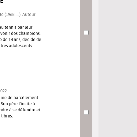
LE
 (1968-....). Auteur |
au tennis par leur
evenir des champions.
e de 14 ans, décide de
utres adolescents.
2022
ctime de harcèlement
Son père l'incite à
ndre à se défendre et
libres.