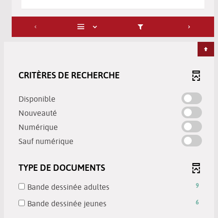
CRITÈRES DE RECHERCHE
-
Disponible
cocher
-
Nouveauté
pour
cocher
-
Numérique
ajouter
pour
cocher
-
le
Sauf numérique
ajouter
pour
cocher
filtre
le
ajouter
pour
-
filtre
TYPE DE DOCUMENTS
le
ajouter
la
-
filtre
le
recherche
la
-
Bande dessinée adultes
9
-
filtre
est
recherche
9
la
-
Bande dessinée jeunes
6
-
mise
est
résultats
recherche
6
la
à