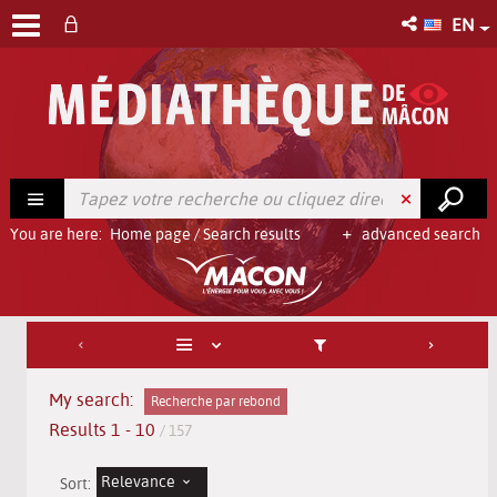
EN
You are here:
Home page
/
Search results
advanced search
My search:
Recherche par rebond
Results
1
-
10
/ 157
Relevance
Sort: