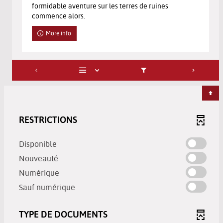
formidable aventure sur les terres de ruines
commence alors.
More info
RESTRICTIONS
-
Disponible
check
-
Nouveauté
to
check
-
Numérique
add
to
check
-
the
Sauf numérique
add
to
check
filter
the
add
to
-
filter
TYPE DE DOCUMENTS
the
add
search
-