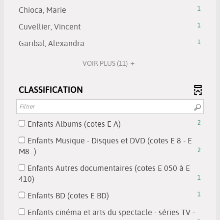
recherche
filtre
1
la
automatiquement
-
-
Chioca, Marie
1
est
-
résultats
recherche
cliquer
1
mise
la
-
-
Cuvellier, Vincent
1
est
pour
résultats
à
recherche
cliquer
1
mise
ajouter
-
-
Garibal, Alexandra
1
jour
est
pour
résultats
à
le
cliquer
1
automatiquement
mise
ajouter
-
jour
filtre
pour
VOIR PLUS
(11)
résultats
à
le
cliquer
automatiquement
-
ajouter
-
jour
filtre
pour
la
le
cliquer
automatiquement
CLASSIFICATION
-
ajouter
recherche
filtre
pour
la
le
est
-
ajouter
recherche
filtre
mise
la
le
est
-
-
Enfants Albums (cotes E A)
2
à
recherche
filtre
mise
la
2
jour
est
-
Enfants Musique - Disques et DVD (cotes E 8 - E
à
recherche
résultats
automatiquement
mise
-
la
M8...)
2
jour
est
-
à
2
recherche
automatiquement
mise
cocher
Enfants Autres documentaires (cotes E 050 à E
jour
résultats
est
à
pour
-
410)
1
automatiquement
-
mise
jour
ajouter
1
cocher
à
-
Enfants BD (cotes E BD)
1
automatiquement
le
résultats
pour
jour
1
filtre
-
Enfants cinéma et arts du spectacle - séries TV -
ajouter
automatiquement
résultats