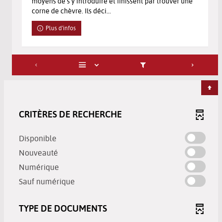
moyens de s'y introduire et finissent par trouver une
corne de chèvre. Ils déci...
Plus d'infos
CRITÈRES DE RECHERCHE
-
Disponible
cocher
-
Nouveauté
pour
cocher
-
Numérique
ajouter
pour
cocher
-
le
Sauf numérique
ajouter
pour
cocher
filtre
le
ajouter
pour
-
filtre
TYPE DE DOCUMENTS
le
ajouter
la
-
filtre