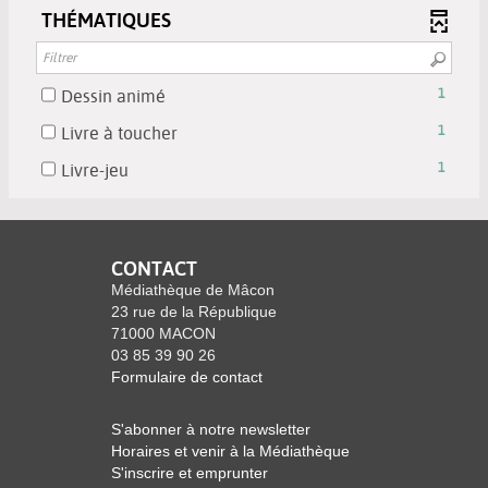
recherche
filtre
cocher
THÉMATIQUES
la
ajouter
est
-
pour
recherche
le
mise
la
ajouter
est
filtre
à
recherche
le
mise
-
-
Dessin animé
1
jour
est
filtre
à
1
la
automatiquement
mise
-
-
Livre à toucher
1
jour
résultats
recherche
à
la
1
automatiquement
-
est
-
Livre-jeu
1
jour
recherche
résultats
cocher
mise
1
automatiquement
est
-
pour
à
résultats
mise
cocher
ajouter
jour
-
à
pour
le
automatiquement
cocher
CONTACT
jour
ajouter
filtre
pour
Médiathèque de Mâcon
automatiquement
le
-
ajouter
23 rue de la République
filtre
la
71000 MACON
le
-
03 85 39 90 26
recherche
filtre
la
Formulaire de contact
est
-
recherche
mise
la
est
à
S'abonner à notre newsletter
recherche
mise
Horaires et venir à la Médiathèque
jour
est
à
S'inscrire et emprunter
automatiquement
mise