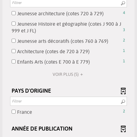
est
-
ajouter
recherche
filtre
mise
la
le
est
-
-
Jeunesse architecture (cotes 720 à 729)
4
à
recherche
filtre
mise
la
4
jour
est
-
Jeunesse Histoire et géographie (cotes J 900 à J
à
recherche
résultats
automatiquement
mise
-
la
999 et J FL)
3
jour
est
-
à
3
recherche
automatiquement
mise
cocher
-
Jeunesse arts décoratifs (cotes 760 à 769)
2
jour
résultats
est
à
pour
2
automatiquement
-
mise
-
Architecture (cotes de 720 à 729)
1
jour
ajouter
résultats
cocher
à
1
automatiquement
le
-
-
Enfants Arts (cotes E 700 à E 779)
1
pour
jour
résultats
filtre
cocher
1
ajouter
automatiquement
-
-
pour
VOIR PLUS
(5)
résultats
le
cocher
la
ajouter
-
filtre
pour
recherche
le
cocher
PAYS D'ORIGINE
-
ajouter
est
filtre
pour
la
le
mise
-
ajouter
recherche
filtre
à
la
le
est
-
-
France
2
jour
recherche
filtre
mise
2
la
automatiquem
est
-
à
résultats
recherche
ANNÉE DE PUBLICATION
mise
la
jour
-
est
à
recherche