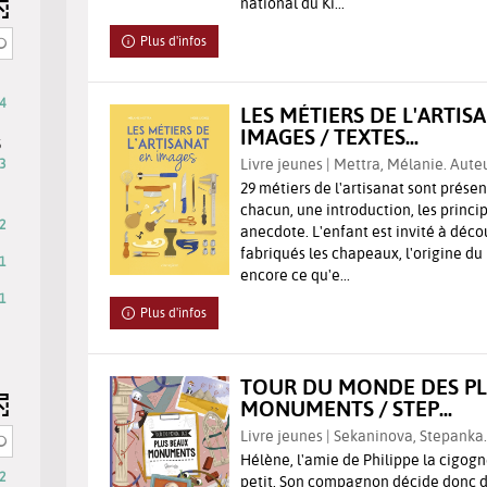
omatiquement
national du Ki...
Plus d'infos
4
LES MÉTIERS DE L'ARTIS
IMAGES / TEXTES...
s
Livre jeunes | Mettra, Mélanie. Auteu
3
29 métiers de l'artisanat sont prése
chacun, une introduction, les princi
2
anecdote. L'enfant est invité à déc
fabriqués les chapeaux, l'origine d
1
encore ce qu'e...
1
tats
Plus d'infos
tats
er
TOUR DU MONDE DES PL
er
MONUMENTS / STEP...
er
Livre jeunes | Sekaninova, Stepanka.
er
Hélène, l'amie de Philippe la cigogne
2
petit. Son compagnon décide donc d'