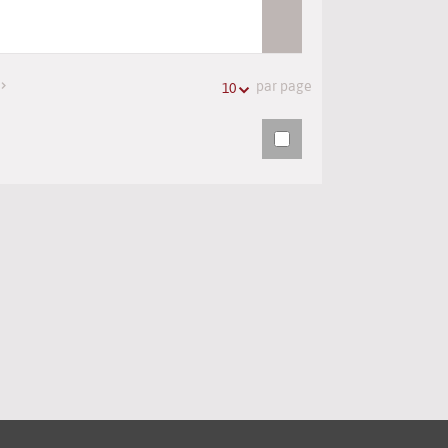
par page
10