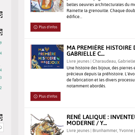
belles oeuvres architecturales du
erche
Rainette la grenouille. Chaque dou
édifice...
erche
Plus d'infos
9
matiquement
MA PREMIÈRE HISTOIRE D
GABRIELLE C...
4
matiquement
Livre jeunes | Charaudeau, Gabrielle
-
l
Une histoire des bijoux, des pierres
4
4
précieux depuis la préhistoire. L'é
résultats
3
de fabrication et les divers processu
-
notamment abordés.
2
cocher
pour
Plus d'infos
ajouter
le
RENÉ LALIQUE : INVENT
filtre
MODERNE / Y...
-
la
Livre jeunes | Brunhammer, Yvonne (