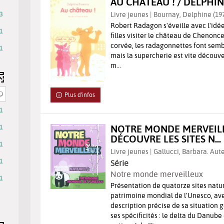
r
AU CHÂTEAU ! / DELPHI
Livre jeunes | Bournay, Delphine (1974
3
Robert Radagon s'éveille avec l'idé
1
filles visiter le château de Chenonce
corvée, les radagonnettes font semb
1
s
rche
mais la supercherie est vite découver
m...
ltats
her
Plus d'infos
r
atiquement
1
ter
NOTRE MONDE MERVEIL
1
e
DÉCOUVRE LES SITES N...
1
Livre jeunes | Gallucci, Barbara. Aute
he
ement
1
Série
herche
Notre monde merveilleux
1
Présentation de quatorze sites natur
e
patrimoine mondial de l'Unesco, av
description précise de sa situation
tiquement
ses spécificités : le delta du Danub