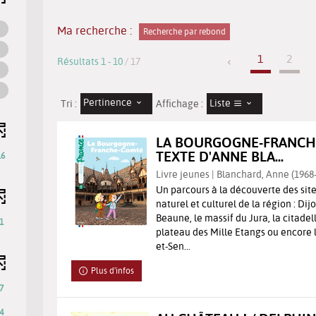
Ma recherche :
Recherche par rebond
1
2
Résultats
1
-
10
/ 17
Pertinence
Liste
Tri :
Affichage :
LA BOURGOGNE-FRANCH
TEXTE D'ANNE BLA...
16
Livre jeunes | Blanchard, Anne (1968-..
Un parcours à la découverte des sit
naturel et culturel de la région : Dij
Beaune, le massif du Jura, la citadel
1
plateau des Mille Etangs ou encore l
et-Sen...
ats
Plus d'infos
r
7
4