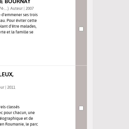
NE BOURNAY
-....). Auteur | 2007
e d'emmener ses trois
au. Pour éviter cette
lant d'être malades,
te et la famille se
LEUX,
ur | 2011
els classés
ec pour chacun, une
 géographique et de
e en Roumanie, le parc