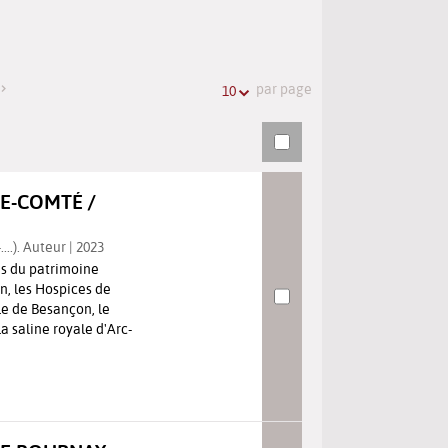
l'URL
de
de
vos
la
recherches
par page
10
recherche
E-COMTÉ /
..). Auteur | 2023
es du patrimoine
on, les Hospices de
le de Besançon, le
a saline royale d'Arc-