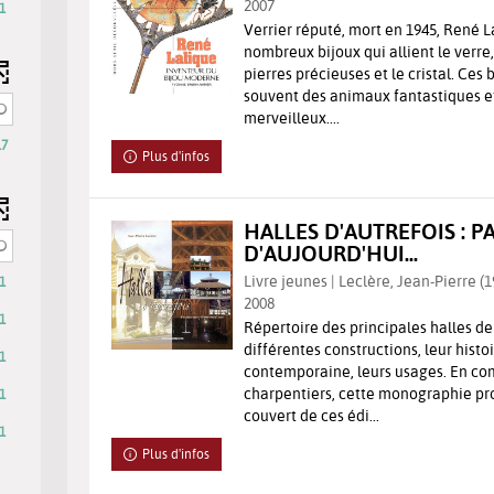
recherche
2007
1
est
Verrier réputé, mort en 1945, René L
uement
nombreux bijoux qui allient le verre, 
mise
pierres précieuses et le cristal. Ces
à
ent
souvent des animaux fantastiques et
jour
merveilleux....
automatiquement
17
Plus d'infos
HALLES D'AUTREFOIS : 
D'AUJOURD'HUI...
Livre jeunes | Leclère, Jean-Pierre (1
1
2008
1
Répertoire des principales halles de 
différentes constructions, leur histo
1
contemporaine, leurs usages. En co
charpentiers, cette monographie pro
1
couvert de ces édi...
1
Plus d'infos