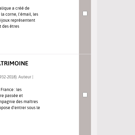
alique a créé de
la corne, l'émail, les
 bijoux représentent
 des êtres
PATRIMOINE
932-2018). Auteur |
France : les
ire passée et
mpagnie des maîtres
pose d'entrer sous le