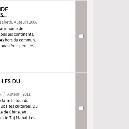
NDE
...
sabeth. Auteur | 2006
patrimoine de
tous les continents,
rages hors du commun,
monastères perchés
LLES DU
....). Auteur | 2011
 faire le tour du
x sites culturels. Du
e de Chine, en
et le Taj Mahal. Les