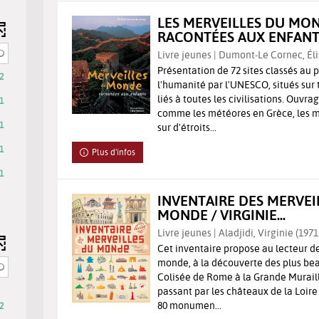
LES MERVEILLES DU MO
RACONTÉES AUX ENFANTS
Livre jeunes | Dumont-Le Cornec, Éli
Présentation de 72 sites classés au 
2
l'humanité par l'UNESCO, situés sur 
liés à toutes les civilisations. Ouv
1
comme les météores en Grèce, les 
t
1
sur d'étroits...
1
Plus d'infos
t
1
INVENTAIRE DES MERVEI
MONDE / VIRGINIE...
Livre jeunes | Aladjidi, Virginie (1971-
Cet inventaire propose au lecteur de
monde, à la découverte des plus beau
Colisée de Rome à la Grande Muraill
passant par les châteaux de la Loire 
80 monumen...
2