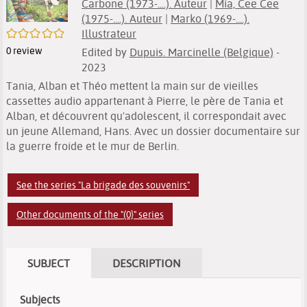
Carbone (1973-....). Auteur
|
Mia, Cee Cee
(1975-....). Auteur
|
Marko (1969-....).
/5
Illustrateur
0
review
Edited by
Dupuis. Marcinelle (Belgique)
-
2023
Tania, Alban et Théo mettent la main sur de vieilles
cassettes audio appartenant à Pierre, le père de Tania et
Alban, et découvrent qu'adolescent, il correspondait avec
un jeune Allemand, Hans. Avec un dossier documentaire sur
la guerre froide et le mur de Berlin.
See the series "La brigade des souvenirs"
Other documents of the "(0}" series
SUBJECT
DESCRIPTION
Subjects