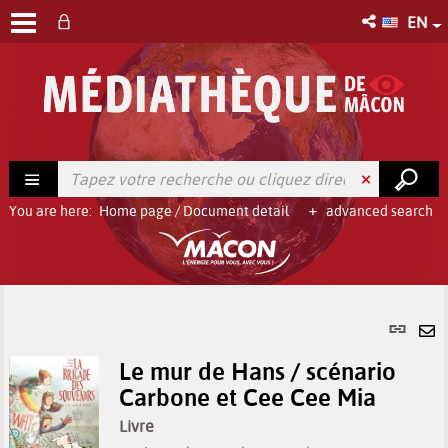
EN
You are here:
Home page
/
Document detail
advanced search
Per
link
Se
(Ne
Le mur de Hans / scénario
by
win
Carbone et Cee Cee Mia
em
Livre