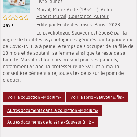
Livre jeunes
Murail, Marie-Aude (1954-....). Auteur
|
Robert-Murail, Constance. Auteur
/5
Edité par
Ecole des loisirs. Paris
- 2023
0
avis
Le psychologue Sauveur est épuisé par la
vague de troubles psychologiques générés par la pandémie
de Covid-19. Il a à peine le temps de s'occuper de sa fille de
18 mois et de soutenir sa femme ainsi que le reste de sa
famille. Mais il est toujours présent pour ses patients,
notamment Ariane, la professeure de SVT, et Alma, la
conseillère pénitentiaire, toutes les deux sur le point de
craquer.
Voir la collection «Médium»
Voir la série «Sauveur & fils»
Autres documents dans la collection «Médium»
Autres documents de la série «Sauveur & fils»