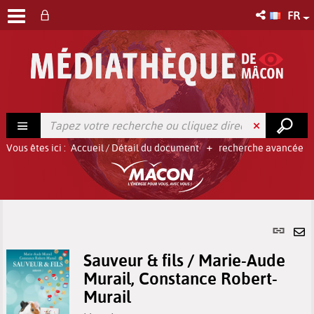
FR
Vous êtes ici :
Accueil
/
Détail du document
recherche avancée
Lien
per
En
(No
Sauveur & fils / Marie-Aude
pa
fenê
Murail, Constance Robert-
ma
Murail