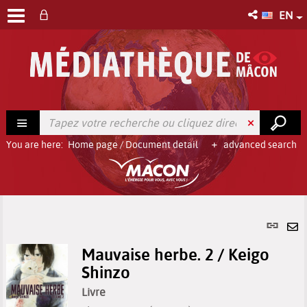
EN
You are here:
Home page
/
Document detail
advanced search
Per
link
Se
(Ne
Mauvaise herbe. 2 / Keigo
by
win
Shinzo
em
Livre