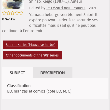
Shinzo, Keigo (1987-....). Auteur
Edited by
le Lézard noir. Poitiers
- 2020
/5
Yamada héberge secrètement Shiori. Il
0
review
espère pouvoir l'aider à se sortir de ses
difficultés mais il sait qu'il ne peut pas
continuer à l'entretenir.
See the series "Mauvaise herbe"
Other documents of the "(0}" series
SUBJECT
DESCRIPTION
Classification
BD, mangas et comics (cote BD, M, C)