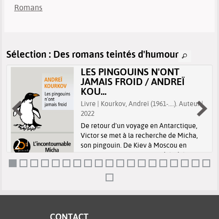
Romans
Sélection
: Des romans teintés d'humour
LES PINGOUINS N'ONT
JAMAIS FROID / ANDREÏ
KOU...
Livre | Kourkov, Andreï (1961-....). Auteur |
2022
e
De retour d'un voyage en Antarctique,
Victor se met à la recherche de Micha,
son pingouin. De Kiev à Moscou en
passant par la guerre en Tchétchénie,
l'homme traverse ce monde absurde,
expérimentant des aventures tragi-
comiques. Il...
CONTACT