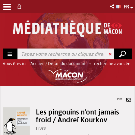
FR
Vous êtes ici :
Accueil
/
Détail du document
recherche avancée
Lien
per
En
(No
Les pingouins n'ont jamais
pa
fenê
froid / Andreï Kourkov
ma
Livre