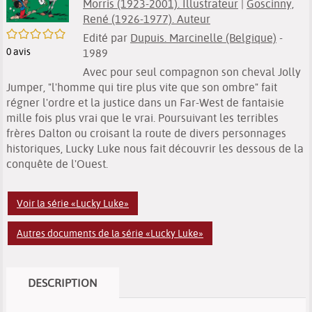
Morris (1923-2001). Illustrateur
|
Goscinny,
René (1926-1977). Auteur
/5
Edité par
Dupuis. Marcinelle (Belgique)
-
0
avis
1989
Avec pour seul compagnon son cheval Jolly
Jumper, "l'homme qui tire plus vite que son ombre" fait
régner l'ordre et la justice dans un Far-West de fantaisie
mille fois plus vrai que le vrai. Poursuivant les terribles
frères Dalton ou croisant la route de divers personnages
historiques, Lucky Luke nous fait découvrir les dessous de la
conquête de l'Ouest.
Voir la série «Lucky Luke»
Autres documents de la série «Lucky Luke»
DESCRIPTION