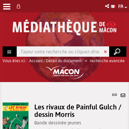
FR
Vous êtes ici :
Accueil
/
Détail du document
recherche avancée
Lien
per
En
(No
Les rivaux de Painful Gulch /
pa
fenê
dessin Morris
ma
Bande dessinée jeunes