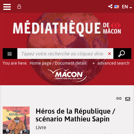
EN
You are here:
Home page
/
Document detail
advanced search
Per
link
Se
(Ne
Héros de la République /
by
win
scénario Mathieu Sapin
em
Livre