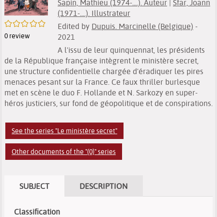
Sapin, Mathieu (1974-....). Auteur
|
Sfar, Joann
(1971-....). Illustrateur
/5
Edited by
Dupuis. Marcinelle (Belgique)
-
0
review
2021
A l'issu de leur quinquennat, les présidents
de la République française intègrent le ministère secret,
une structure confidentielle chargée d'éradiquer les pires
menaces pesant sur la France. Ce faux thriller burlesque
met en scène le duo F. Hollande et N. Sarkozy en super-
héros justiciers, sur fond de géopolitique et de conspirations.
See the series "Le ministère secret"
Other documents of the "(0}" series
SUBJECT
DESCRIPTION
Classification