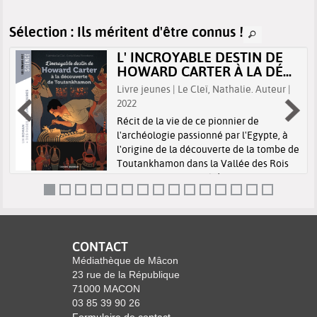
Sélection
: Ils méritent d'être connus !
L' INCROYABLE DESTIN DE
HOWARD CARTER À LA DÉ...
Livre jeunes | Le Cleï, Nathalie. Auteur |
2022
Récit de la vie de ce pionnier de
l'archéologie passionné par l'Egypte, à
l'origine de la découverte de la tombe de
.
Toutankhamon dans la Vallée des Rois
en 1922, accompagné de pages
documentaires expliquant les notions et
a
les évén...
CONTACT
Médiathèque de Mâcon
23 rue de la République
71000 MACON
03 85 39 90 26