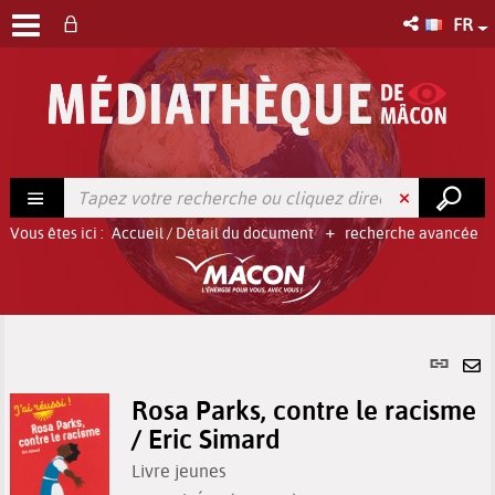
FR
Vous êtes ici :
Accueil
/
Détail du document
recherche avancée
Lien
per
En
(No
Rosa Parks, contre le racisme
pa
fenê
/ Eric Simard
ma
Livre jeunes