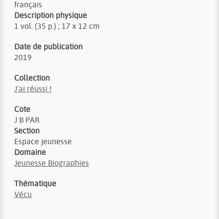
français
Description physique
1 vol. (35 p.) ; 17 x 12 cm
Date de publication
2019
Collection
J'ai réussi !
Cote
J B PAR
Section
Espace jeunesse
Domaine
Jeunesse Biographies
Thématique
Vécu