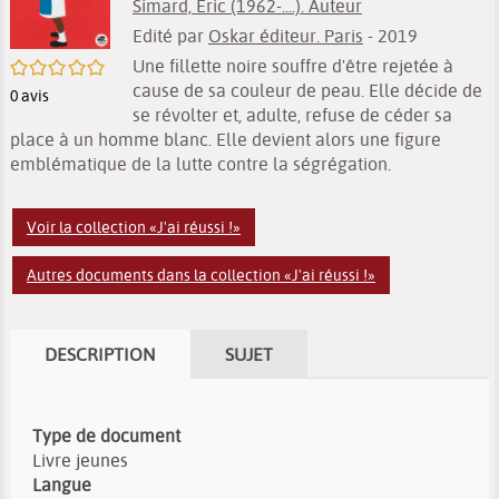
Simard, Éric (1962-....). Auteur
Edité par
Oskar éditeur. Paris
- 2019
Une fillette noire souffre d'être rejetée à
/5
cause de sa couleur de peau. Elle décide de
0
avis
se révolter et, adulte, refuse de céder sa
place à un homme blanc. Elle devient alors une figure
emblématique de la lutte contre la ségrégation.
Voir la collection «J'ai réussi !»
Autres documents dans la collection «J'ai réussi !»
DESCRIPTION
SUJET
Type de document
Livre jeunes
Langue