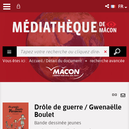
FR
Vous êtes ici :
Accueil
/
Détail du document
recherche avancée
Lien
per
En
(No
Drôle de guerre / Gwenaëlle
pa
fenê
Boulet
ma
Bande dessinée jeunes