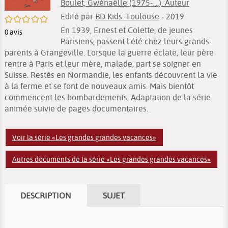
Boulet, Gwénaëlle (1975-....). Auteur
Edité par
BD Kids. Toulouse
- 2019
/5
En 1939, Ernest et Colette, de jeunes
0
avis
Parisiens, passent l'été chez leurs grands-
parents à Grangeville. Lorsque la guerre éclate, leur père
rentre à Paris et leur mère, malade, part se soigner en
Suisse. Restés en Normandie, les enfants découvrent la vie
à la ferme et se font de nouveaux amis. Mais bientôt
commencent les bombardements. Adaptation de la série
animée suivie de pages documentaires.
Voir la série «Les grandes grandes vacances»
Autres documents de la série «Les grandes grandes vacances»
DESCRIPTION
SUJET