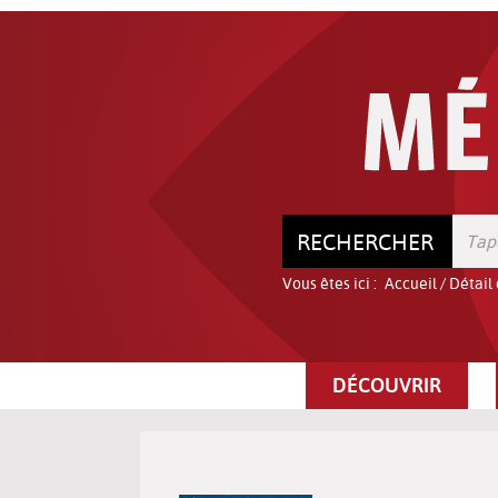
Aller
Aller
Aller
au
au
à
menu
contenu
la
recherche
RECHERCHER
Vous êtes ici :
Accueil
/
Détail
DÉCOUVRIR