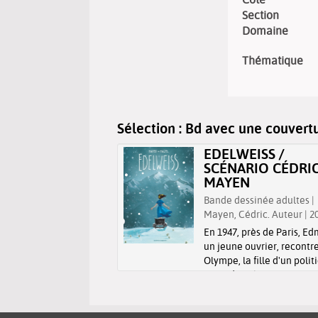
Section
Domaine
Thématique
Sélection
: Bd avec une couvert
N / COSEY
EDELWEISS /
SCÉNARIO CÉDRI
dessinée adultes | Cosey
MAYEN
..). Auteur | 2025
Bande dessinée adultes |
 1990, au Pays d'Enhaut,
Mayen, Cédric. Auteur | 2
s Alpes vaudoises. Urs,
 croit reconnaître, parmi
En 1947, près de Paris, E
ves venus d'Angleterre,
un jeune ouvrier, recontr
, la belle Chinoise d'une
Olympe, la fille d'un polit
ne bande dessinée
Celle dernière est passi
ures. Ses tentatives pour
par l'alpinisme et souhai
au jeun...
escalader le mont Blanc. Il
promet de l'aider à réalis