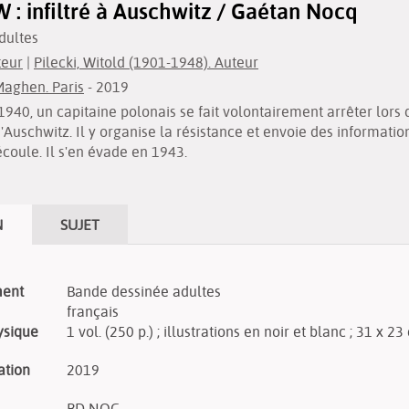
W : infiltré à Auschwitz / Gaétan Nocq
dultes
teur
|
Pilecki, Witold (1901-1948). Auteur
Maghen. Paris
- 2019
940, un capitaine polonais se fait volontairement arrêter lors
d'Auschwitz. Il y organise la résistance et envoie des informati
écoule. Il s'en évade en 1943.
N
SUJET
ment
Bande dessinée adultes
français
ysique
1 vol. (250 p.) ; illustrations en noir et blanc ; 31 x 2
ation
2019
BD NOC