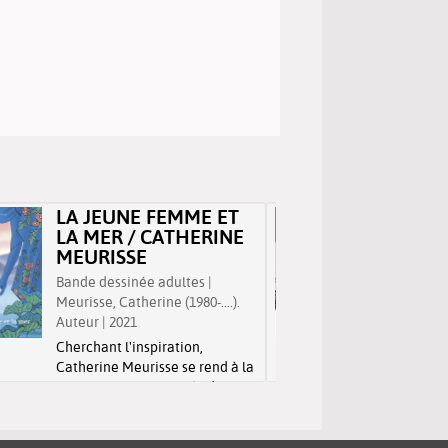
LA JEUNE FEMME ET
ENTRE 
LA MER / CATHERINE
DOMI
MEURISSE
MERM
Bande dessinée adultes |
Bande des
Meurisse, Catherine (1980-....).
Mermoux,
Auteur | 2021
2021
Cherchant l'inspiration,
Lorsqu'il
Catherine Meurisse se rend à la
vieille ma
Villa Kujoyama, une résidence
renferman
d'artistes située à Kyoto. Au gré
le père d
de ses rencontres (un peintre
dans une
japonais, une muse... et un
S'adressa