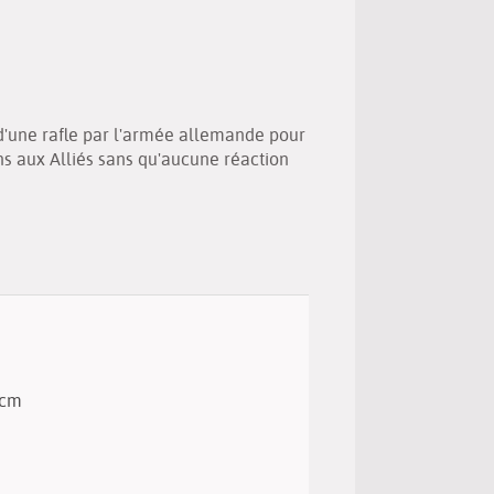
(Nouvelle
par
fenêtre)
mail
 d'une rafle par l'armée allemande pour
ons aux Alliés sans qu'aucune réaction
3 cm