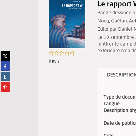
Le rapport 
Bande dessinée a
Nocq, Gaétan. Au
Edité par
Daniel 
Le 19 septembre 1
infiltrer le camp 
extérieure n'en d
/5
Partager
sur
0
avis
Partager
twitter
sur
(Nouvelle
DESCRIPTIO
Partager
facebook
fenêtre)
sur
(Nouvelle
Partager
tumblr
fenêtre)
sur
(Nouvelle
Type de docu
pinterest
fenêtre)
(Nouvelle
Langue
fenêtre)
Description ph
Date de public
Cote