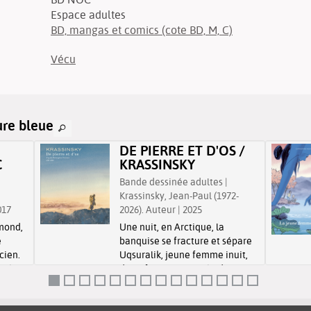
Espace adultes
BD, mangas et comics (cote BD, M, C)
Vécu
ure bleue
DE PIERRE ET D'OS /
C
KRASSINSKY
Bande dessinée adultes |
Krassinsky, Jean-Paul (1972-
017
2026). Auteur | 2025
dmond,
Une nuit, en Arctique, la
e
banquise se fracture et sépare
icien.
Uqsuralik, jeune femme inuit,
onnée
de sa famille. Plongée dans la
te
pénombre et le froid polaire,
 lui
elle part à la recherche d'un
er son
refuge afin de survivre. Cette