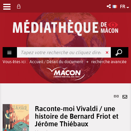
FR
Vous êtes ici :
Accueil
/
Détail du document
recherche avancée
Lien
per
En
(No
Raconte-moi Vivaldi / une
pa
fenê
histoire de Bernard Friot et
ma
Jérôme Thiébaux