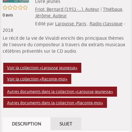
Livre jeunes
/5
Friot, Bernard (1951-....). Auteur
|
Thiébaux,
0
avis
Jérôme. Auteur
Edité par
Larousse. Paris
;
Radio classique
-
2018
Le récit de la vie de Vivaldi enrichi des principaux thèmes
de l'oeuvre du compositeur à travers dix extraits musicaux
célèbres présentés sur le CD audio.
Voir la collection «Larousse jeunesse»
Voir la collection «Raconte-moi»
Autres documents dans la collection «Larousse jeunesse»
Autres documents dans la collection «Raconte-moi»
DESCRIPTION
SUJET