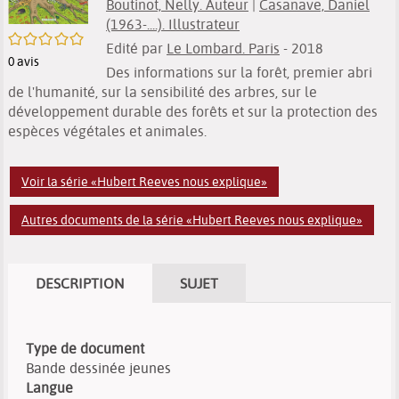
Boutinot, Nelly. Auteur
|
Casanave, Daniel
(1963-....). Illustrateur
/5
Edité par
Le Lombard. Paris
- 2018
0
avis
Des informations sur la forêt, premier abri
de l'humanité, sur la sensibilité des arbres, sur le
développement durable des forêts et sur la protection des
espèces végétales et animales.
Voir la série «Hubert Reeves nous explique»
Autres documents de la série «Hubert Reeves nous explique»
DESCRIPTION
SUJET
Type de document
Bande dessinée jeunes
Langue