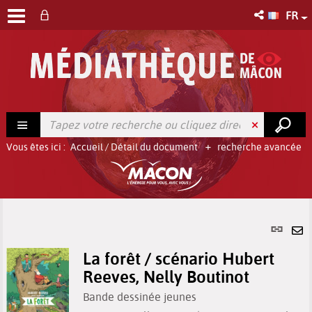
FR
Vous êtes ici :
Accueil
/
Détail du document
recherche avancée
Lien
per
En
(No
La forêt / scénario Hubert
pa
fenê
Reeves, Nelly Boutinot
ma
Bande dessinée jeunes