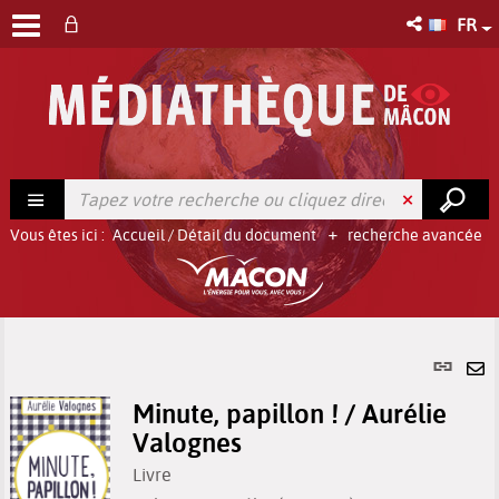
FR
Vous êtes ici :
Accueil
/
Détail du document
recherche avancée
Lien
per
En
(No
Minute, papillon ! / Aurélie
pa
fenê
Valognes
ma
Livre