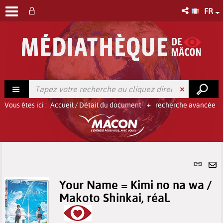
FR
Vous êtes ici :
Accueil
/
Détail du document
recherche avancée
Lien
per
En
(No
Your Name = Kimi no na wa /
pa
fenê
Makoto Shinkai, réal.
ma