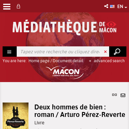
EN
You are here:
Home page
/
Document detail
advanced search
Per
link
Se
(Ne
Deux hommes de bien :
by
win
roman / Arturo Pérez-Reverte
em
Livre