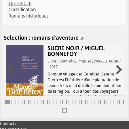
18E SIECLE
Classification
Romans historiques
Selection
: romans d'aventure
SUCRE NOIR / MIGUEL
BONNEFOY
Livre | Bonnefoy, Miguel (1986-....). Auteur
| 2017
Dans un village des Caraïbes, Serena
Otero est l'héritière d'une plantation de
canne à sucre et distille le meilleur rhum
e
de la région. Tour à tour, des voyageurs
intrépides à la recherche d'un trésor de
plus de trois cents ans re...
Contacts