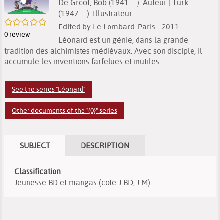
De Groot, Bob (1941-....). Auteur
|
Turk
(1947-....). Illustrateur
/5
Edited by
Le Lombard. Paris
- 2011
0
review
Léonard est un génie, dans la grande
tradition des alchimistes médiévaux. Avec son disciple, il
accumule les inventions farfelues et inutiles.
See the series "Léonard"
Other documents of the "(0}" series
SUBJECT
DESCRIPTION
Classification
Jeunesse BD et mangas (cote J BD, J M)