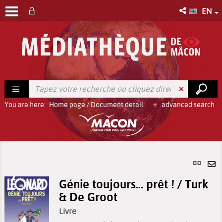
EN
You are here:
Home page
/
Document detail
advanced search
Per
link
Se
(Ne
Génie toujours... prêt ! / Turk
by
win
& De Groot
em
Livre