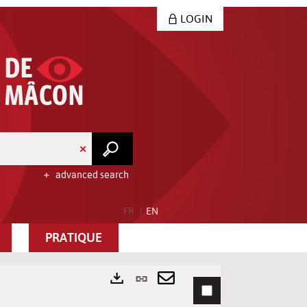
LOGIN
advanced search
FR
EN
PRATIQUE
Permanent
link
Send
Exports