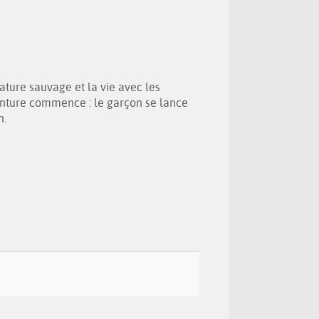
(New
by
window)
email
ature sauvage et la vie avec les
enture commence : le garçon se lance
n.