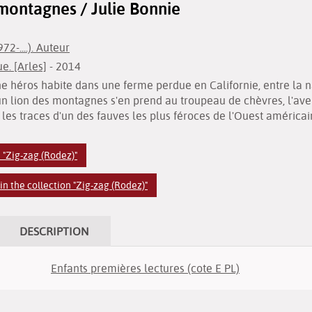
 montagnes / Julie Bonnie
72-....). Auteur
e. [Arles]
- 2014
ne héros habite dans une ferme perdue en Californie, entre la n
n lion des montagnes s'en prend au troupeau de chèvres, l'av
les traces d'un des fauves les plus féroces de l'Ouest américai
 "Zig-zag (Rodez)"
n the collection "Zig-zag (Rodez)"
DESCRIPTION
Enfants premières lectures (cote E PL)