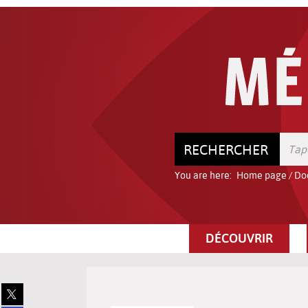
Go
Go
Go
to
to
to
the
the
the
menu
content
search
RECHERCHER
You are here:
Home page
/
Do
DÉCOUVRIR
Share
on