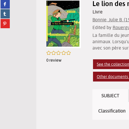
Le lion des
Share
twitter
on
(New
Livre
Share
facebook
window)
on
(New
Bonnie, Julie B. (19
Share
tumblr
window)
Edited by
Rouergu
on
(New
pinterest
window)
La famille du jeu
(New
animaux. Lorsqu'u
window)
avec son père sur 
/5
0
review
See the collection
Other documents i
SUBJECT
Classification