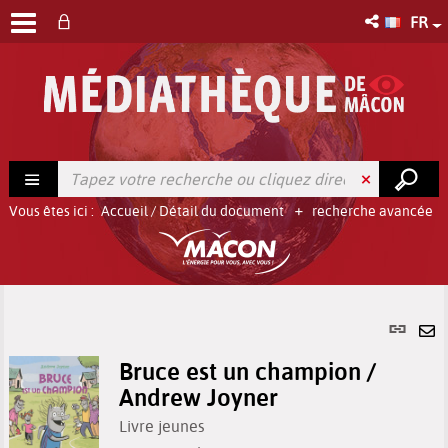
FR
Vous êtes ici :
Accueil
/
Détail du document
recherche avancée
Lien
per
En
(No
Bruce est un champion /
pa
fenê
Andrew Joyner
ma
Livre jeunes