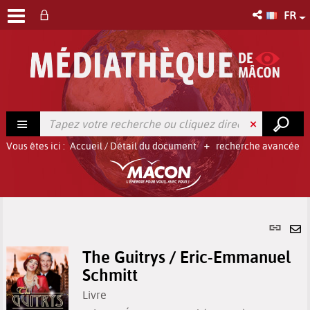
FR
Vous êtes ici :
Accueil
/
Détail du document
recherche avancée
Lien
per
En
(No
The Guitrys / Eric-Emmanuel
pa
fenê
Schmitt
ma
Livre