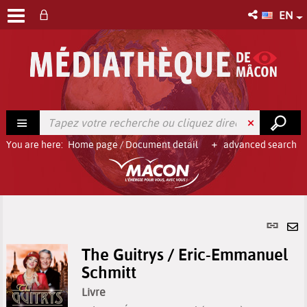
EN
You are here:
Home page
/
Document detail
advanced search
Per
link
Se
(Ne
The Guitrys / Eric-Emmanuel
by
win
Schmitt
em
Livre