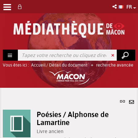
FR
Vous êtes ici :
Accueil
/
Détail du document
recherche avancée
Lien
per
En
(No
Poésies / Alphonse de
pa
fenê
Lamartine
ma
Livre ancien