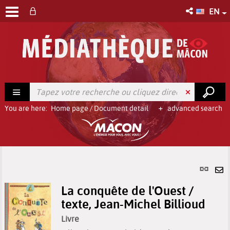
EN
You are here:
Home page
/
Document detail
advanced search
Per
link
Se
(Ne
La conquête de l'Ouest /
by
win
texte, Jean-Michel Billioud
em
Livre