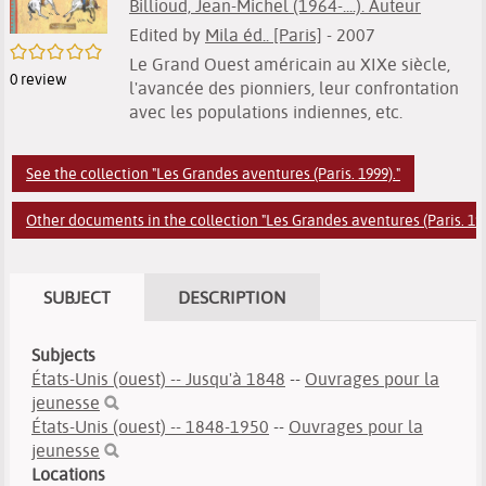
Billioud, Jean-Michel (1964-....). Auteur
Edited by
Mila éd.. [Paris]
- 2007
/5
Le Grand Ouest américain au XIXe siècle,
0
review
l'avancée des pionniers, leur confrontation
avec les populations indiennes, etc.
See the collection "Les Grandes aventures (Paris. 1999)."
Other documents in the collection "Les Grandes aventures (Paris. 199
SUBJECT
DESCRIPTION
Subjects
États-Unis (ouest) -- Jusqu'à 1848
--
Ouvrages pour la
jeunesse
États-Unis (ouest) -- 1848-1950
--
Ouvrages pour la
jeunesse
Locations