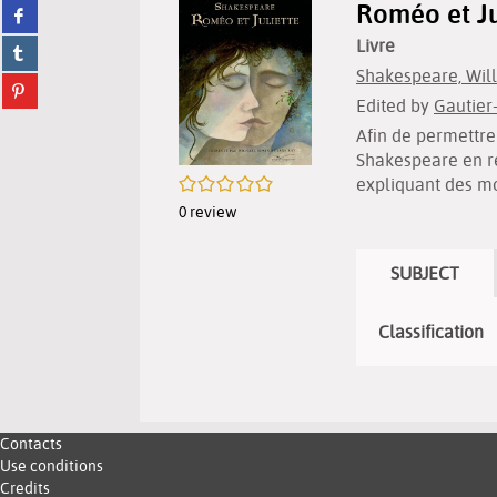
Roméo et Ju
Share
twitter
on
(New
Livre
Share
facebook
window)
on
(New
Shakespeare, Wil
Share
tumblr
window)
Edited by
Gautier
on
(New
pinterest
window)
Afin de permettre
(New
Shakespeare en ré
window)
/5
expliquant des mo
0
review
SUBJECT
Classification
Contacts
Use conditions
Credits