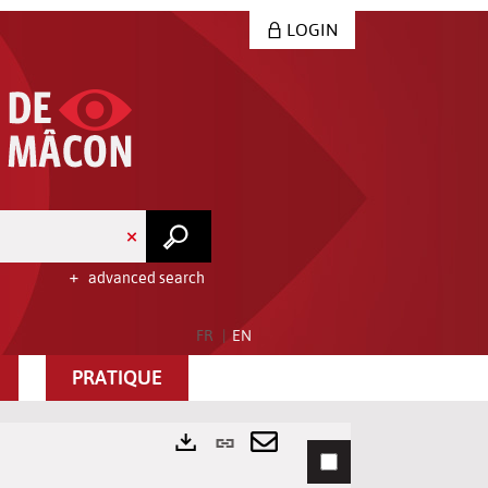
LOGIN
advanced search
FR
EN
PRATIQUE
Permanent
link
Send
Exports