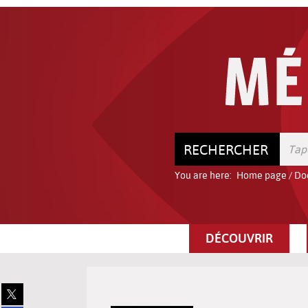
Go
Go
Go
to
to
to
the
the
the
menu
content
search
RECHERCHER
You are here:
Home page
/
Do
DÉCOUVRIR
Share
on