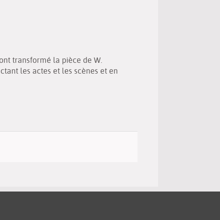
(New
by
window)
email
 ont transformé la pièce de W.
tant les actes et les scènes et en