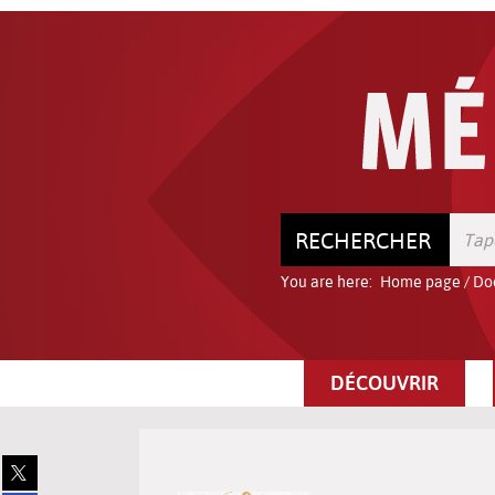
Go
Go
Go
to
to
to
the
the
the
menu
content
search
RECHERCHER
You are here:
Home page
/
Do
DÉCOUVRIR
Share
on