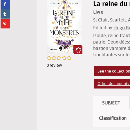
La reine du 
Share
twitter
on
(New
Livre
Share
facebook
window)
on
(New
St Clair, Scarlett.
Share
tumblr
window)
Edited by
Hugo Ro
on
(New
pinterest
window)
Isolde, reine fraî
(New
patrie. Deux déess
window)
bastion vampire di
troublantes sur le
/5
0
review
See the collectio
Other documents i
SUBJECT
Classification