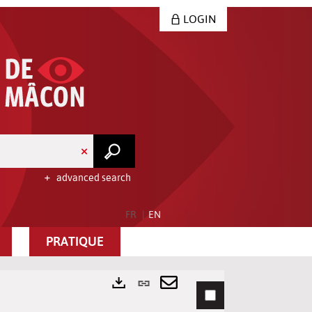
LOGIN
advanced search
FR
EN
PRATIQUE
Permanent
link
Send
Exports