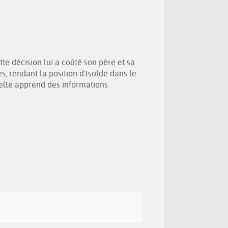
(New
by
window)
email
te décision lui a coûté son père et sa
s, rendant la position d'Isolde dans le
s elle apprend des informations