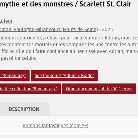
mythe et des monstres / Scarlett St. Clair
 Auteur
man. Boulogne-Billancourt (Hauts-de-Seine)
- 2025
chement couronnée, a choisi pour roi le vampire Adrian, mais cet
es montent les mortels et les vampires les uns contre les autre
fficile. Elle doit faire confiance au lien tissé avec Adrian, mai
 passé de celui-ci.
n "Romantasy"
See the series "Adrian x Isolde"
n the collection "Romantasy"
Other documents of the "(0}" series
DESCRIPTION
Romans fantastiques (cote SF)