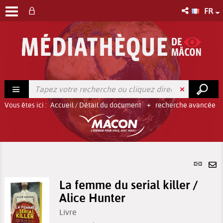
FR
Vous êtes ici :
Accueil
/
Détail du document
recherche avancée
Lien
per
En
(No
La femme du serial killer /
pa
fenê
Alice Hunter
ma
Livre