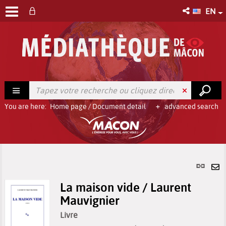
EN
You are here:
Home page
/
Document detail
advanced search
Per
link
Se
(Ne
La maison vide / Laurent
by
win
Mauvignier
em
Livre