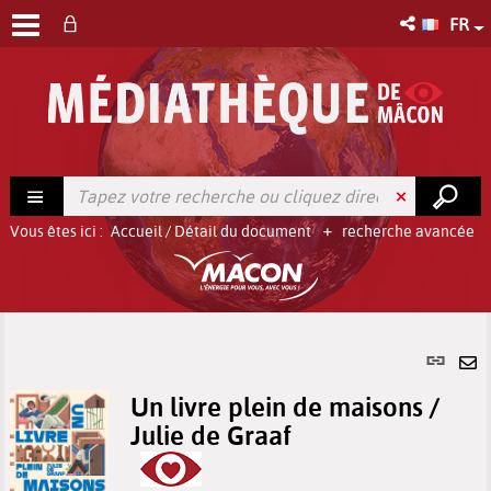
FR
Vous êtes ici :
Accueil
/
Détail du document
recherche avancée
Lien
per
En
(No
Un livre plein de maisons /
pa
fenê
Julie de Graaf
ma