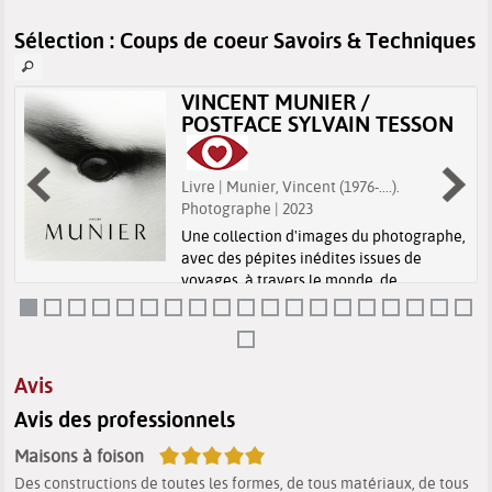
Sélection
: Coups de coeur Savoirs & Techniques
VINCENT MUNIER /
POSTFACE SYLVAIN TESSON
r
Livre | Munier, Vincent (1976-....).
Photographe | 2023
Une collection d'images du photographe,
avec des pépites inédites issues de
voyages, à travers le monde, de
l'Arctique à l'Antarctique en passant par
les plateaux éthiopiens, les volcans du
Kamtchatka ou les grands espaces
américa...
Avis
Avis des professionnels
5/5
Maisons à foison
Des constructions de toutes les formes, de tous matériaux, de tous