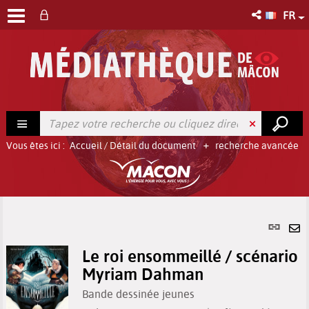
FR
Vous êtes ici :
Accueil
/
Détail du document
recherche avancée
Lien
per
En
(No
Le roi ensommeillé / scénario
pa
fenê
Myriam Dahman
ma
Bande dessinée jeunes