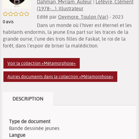
Dahman, Myriam. Auteur
|
Lefèvre, Clément
(1978-....). Illustrateur
/5
Edité par
Oxymore. Toulon (Var)
- 2023
0
avis
Dans un monde où l'hiver est éternel et les
habitants endormis, la jeune Ena part sur les traces de la
grande ourse, l'une des trois filles de Faskat, le roi de la
forêt, dans l'espoir de briser la malédiction.
Voir la collection «Métamorphose»
Autres documents dans la collection «Métamorphose»
DESCRIPTION
Type de document
Bande dessinée jeunes
Langue