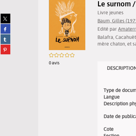
Le surnom /
Livre jeunes
Partager
Baum, Gilles (1975-
sur
Partager
Edité par
Amaterr
twitter
sur
(Nouvelle
Balafra, Cacahuète
Partager
facebook
fenêtre)
sur
mère chaton, et sa
(Nouvelle
Partager
tumblr
fenêtre)
sur
/5
(Nouvelle
pinterest
fenêtre)
0
avis
(Nouvelle
DESCRIPTIO
fenêtre)
Type de docu
Langue
Description ph
Date de public
Cote
Section