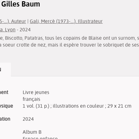
 Gilles Baum
....). Auteur
|
Gali, Mercè (1973-....). Illustrateur
a. Lyon
- 2024
, Biscotto, Patatras, tous les copains de Blaise ont un surnom, sa
 soeur crotte de nez, mais il espère trouver le sobriquet de ses
N
ment
Livre jeunes
français
ysique
1 vol. (31 p.) ; illustrations en couleur ; 29 x 21 cm
ation
2024
Album B
Espace enfance