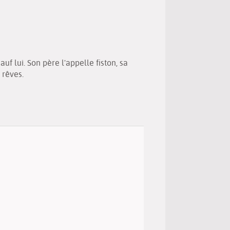
(Nouvelle
par
fenêtre)
mail
uf lui. Son père l'appelle fiston, sa
 rêves.