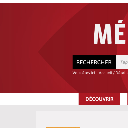
Aller
Aller
Aller
au
au
à
menu
contenu
la
recherche
RECHERCHER
Vous êtes ici :
Accueil
/
Détail
DÉCOUVRIR