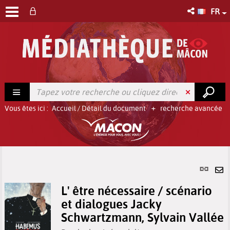
FR
Vous êtes ici :
Accueil
/
Détail du document
recherche avancée
Lien
per
En
(No
L' être nécessaire / scénario
pa
fenê
et dialogues Jacky
ma
Schwartzmann, Sylvain Vallée