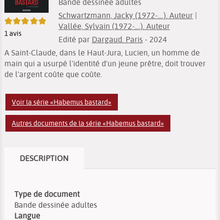
Bande dessinée adultes
Schwartzmann, Jacky (1972-....). Auteur
|
5/5
Vallée, Sylvain (1972-....). Auteur
1
avis
Edité par
Dargaud. Paris
- 2024
A Saint-Claude, dans le Haut-Jura, Lucien, un homme de
main qui a usurpé l'identité d'un jeune prêtre, doit trouver
de l'argent coûte que coûte.
Voir la série «Habemus bastard»
Autres documents de la série «Habemus bastard»
DESCRIPTION
Type de document
Bande dessinée adultes
Langue