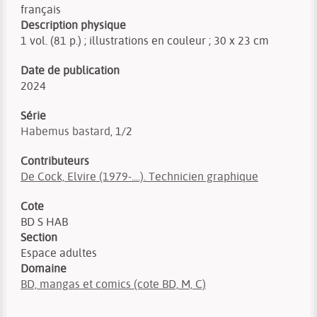
français
Description physique
1 vol. (81 p.) ; illustrations en couleur ; 30 x 23 cm
Date de publication
2024
Série
Habemus bastard
, 1/2
Contributeurs
De Cock, Elvire (1979-....). Technicien graphique
Cote
BD S HAB
Section
Espace adultes
Domaine
BD, mangas et comics (cote BD, M, C)