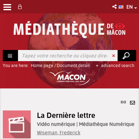
EN
You are here:
Home page
/
Document detail
advanced search
Per
link
Se
(Ne
La Dernière lettre
by
win
em
Vidéo numérique
| Médiathèque Numérique
Wiseman, Frederick