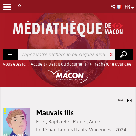
FR
Vous êtes ici :
Accueil
/
Détail du document
recherche avancée
Lien
per
En
(No
Mauvais fils
pa
fenê
ma
Frier, Raphaële
|
Pomel, Anne
Edité par
Talents Hauts. Vincennes
- 2024