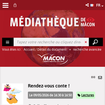
FR
Vous êtes ici :
Accueil
/
Détail du document
recherche avancée
Lien
per
En
Rendez-vous conte !
(No
pa
fenê
ma
Catégorie
Le 09/05/2026 de 16:30 à 16:50
Lectures