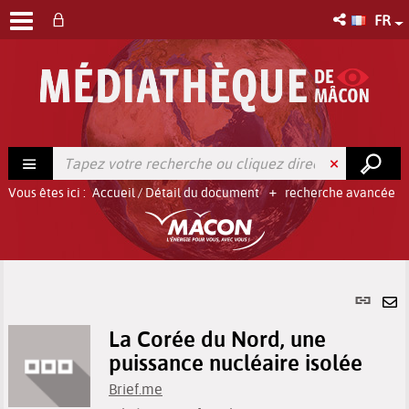
FR
Vous êtes ici :
Accueil
/
Détail du document
recherche avancée
Lien
per
En
(No
La Corée du Nord, une
pa
fenê
puissance nucléaire isolée
ma
Brief.me