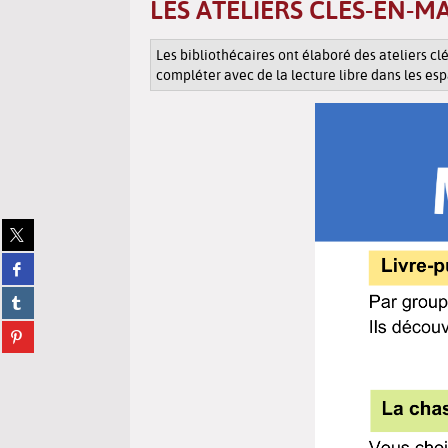
LES ATELIERS CLÉS-EN-M
Les bibliothécaires ont élaboré des ateliers cl
compléter avec de la lecture libre dans les esp
Share
on
Share
twitter
on
(New
Share
facebook
window)
on
(New
Share
tumblr
window)
on
(New
pinterest
window)
(New
window)