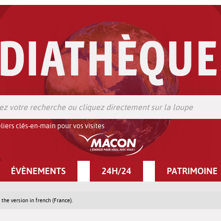
liers clés-en-main pour vos visites
ÉVÈNEMENTS
24H/24
PATRIMOINE
 the version in french (France).