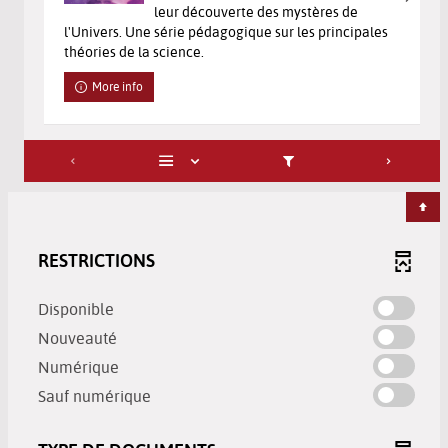
leur découverte des mystères de
l'Univers. Une série pédagogique sur les principales
théories de la science.
More info
RESTRICTIONS
-
Disponible
check
-
Nouveauté
to
check
-
Numérique
add
to
check
-
the
Sauf numérique
add
to
check
filter
the
add
to
-
filter