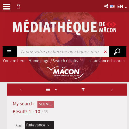
EN
You are here:
Home page
/
Search results
advanced search
My search:
SCIENCE
Results
1
-
10
/ 35
Relevance
Sort: