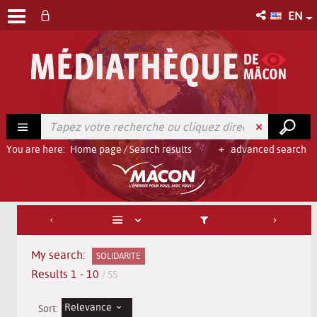
EN
You are here:
Home page
/
Search results
advanced search
My search:
SOLIDARITE
Results
1
-
10
/ 55
Relevance
Sort: