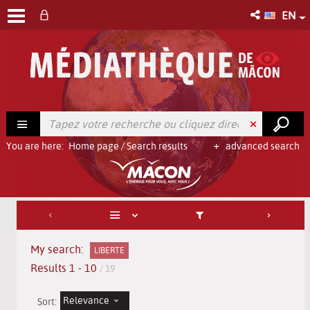
EN
You are here:
Home page
/
Search results
advanced search
My search:
LIBERTE
Results
1
-
10
/ 19
Relevance
Sort: