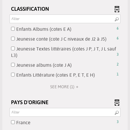
-
updated
filter
to
search
the
click
CLASSIFICATION
-
add
results
filter
to
search
the
will
-
add
results
filter
be
search
the
will
-
-
Enfants Albums (cotes E A)
6
automatically
results
filter
be
search
6
updated
will
-
-
Jeunesse conte (cote J C niveaux de J2 à J5)
6
automatically
results
results
be
search
6
updated
will
-
Jeunesse Textes littéraires (cotes J P, J T, J L sauf
automatically
results
results
be
check
-
L3)
3
updated
will
-
automatically
to
3
be
check
-
Jeunesse albums (cote J A)
2
updated
add
results
automatically
to
2
the
-
-
Enfants Littérature (cotes E P, E T, E H)
1
updated
add
results
filter
check
1
the
-
-
to
SEE MORE
(1)
results
filter
check
search
add
-
-
to
results
the
check
PAYS D'ORIGINE
search
add
will
filter
to
results
the
be
-
add
will
filter
automatically
search
the
be
-
-
France
3
updated
results
filter
automatica
3
search