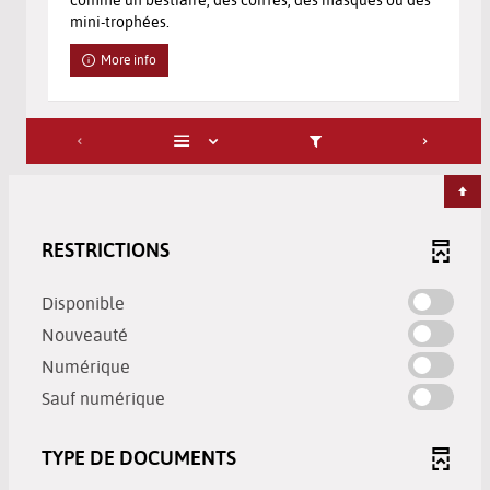
mini-trophées.
More info
RESTRICTIONS
-
Disponible
check
-
Nouveauté
to
check
-
Numérique
add
to
check
-
the
Sauf numérique
add
to
check
filter
the
add
to
-
filter
TYPE DE DOCUMENTS
the
add
search
-
filter