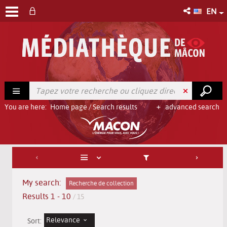
EN
You are here:
Home page
/
Search results
advanced search
My search:
Recherche de collection
Results
1
-
10
/ 15
Relevance
Sort: