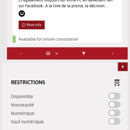
sur Facebook…A la Une de la presse, la décision ...
More info
Available for online consultation
RESTRICTIONS
-
Disponible
check
-
Nouveauté
to
check
-
Numérique
add
to
check
-
the
Sauf numérique
add
to
check
filter
the