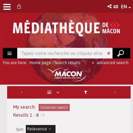
EN
You are here:
Home page
/
Search results
advanced search
My search:
Collection search
Results
1
-
8
/ 8
Relevance
Sort: