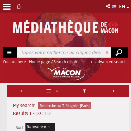
EN
You are here:
Home page
/
Search results
advanced search
My search:
Recherche sur T. Magnier. [Paris]
Results
1
-
10
/ 139
Relevance
Sort: