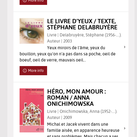
More info
LE LIVRE D'YEUX / TEXTE,
STÉPHANE DELABRUYÈRE
Livre | Delabruyère, Stéphane (1956-....).
Auteur | 2003
Yeux miroirs de l'âme, yeux du
bouillon, yeux qu'on n'a pas dans sa poche, oeil de
boeuf, oeil de verre, mauvais oeil...
More info
HÉRO, MON AMOUR :
ROMAN / ANNA
ONICHIMOWSKA
Livre | Onichimowska, Anna (1952-....).
Auteur | 2009
Michal et Jacek vivent dans une
famille aisée, en apparence heureuse
et sans problèmes. Mais chacun a ses