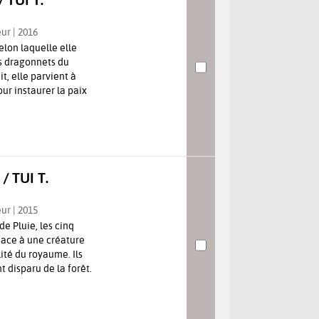
eur | 2016
elon laquelle elle
es dragonnets du
it, elle parvient à
ur instaurer la paix
 TUI T.
eur | 2015
e Pluie, les cinq
face à une créature
ité du royaume. Ils
 disparu de la forêt.