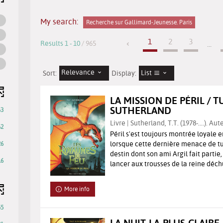
My search:
Recherche sur Gallimard-Jeunesse. Paris
1
2
3
Results
1
-
10
/ 965
...
Relevance
List
Sort:
Display:
LA MISSION DE PÉRIL / T
SUTHERLAND
63
Livre | Sutherland, T.T. (1978-....). Aut
62
Péril s'est toujours montrée loyale e
lorsque cette dernière menace de tu
26
destin dont son ami Argil fait partie,
16
lancer aux trousses de la reine déch
More info
55
LA NUIT-LA-PLUS-CLAIRE /