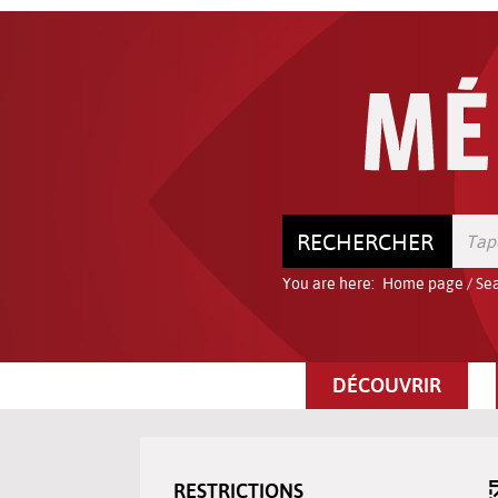
Go
Go
Go
to
to
to
the
the
the
menu
content
search
RECHERCHER
You are here:
Home page
/
Sea
DÉCOUVRIR
RESTRICTIONS