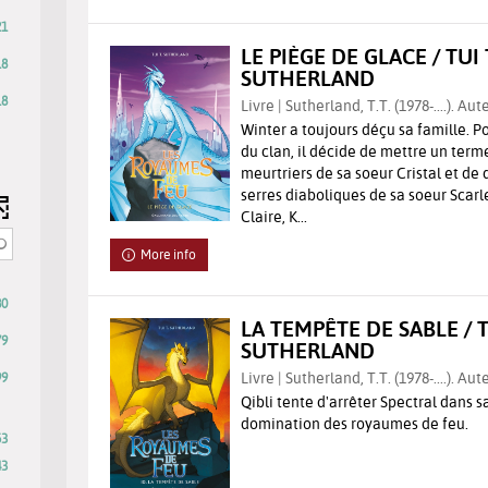
ically
rch
21
lts
LE PIÈGE DE GLACE / TUI 
18
ally
SUTHERLAND
18
Livre | Sutherland, T.T. (1978-....). Aut
omatically
Winter a toujours déçu sa famille. P
ated
du clan, il décide de mettre un term
meurtriers de sa soeur Cristal et de 
serres diaboliques de sa soeur Scarl
Claire, K...
More info
80
LA TEMPÊTE DE SABLE / T
79
SUTHERLAND
y
79
Livre | Sutherland, T.T. (1978-....). Aut
99
sults
Qibli tente d'arrêter Spectral dans 
-
domination des royaumes de feu.
heck
53
53
results
43
dd