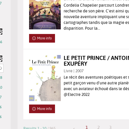
7
Cordelia Chapelier parcourt Londres 
recherche de son père. C'est ainsi
nouvelle aventure impliquant une s
cartographes tandis que la magie e
disparition. Pour la...
More info
56
LE PETIT PRINCE / ANTOI
EXUPÉRY
Livre | 2007
Le récit des aventures poétiques et
28
petit garçon venu d'une autre planèt
10
avec un aviateur échoué dans le dés
@Electre 2022
7
6
More info
6
s
1
2
3
Results
1
-
10
/ 965
...