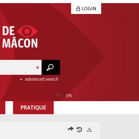
LOGIN
advanced search
FR
EN
PRATIQUE
Share
Your
Exports