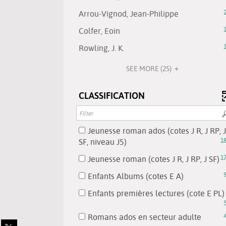
automat
results
results
be
24
sea
updated
-
will
-
Arrou-Vignod, Jean-Philippe
automatically
results
resu
click
be
21
updated
-
will
-
Colfer, Eoin
to
automatic
results
click
be
18
add
updated
-
-
Rowling, J. K.
to
aut
results
the
click
18
add
upd
-
filter
to
SEE MORE
(25)
results
the
click
-
add
-
filter
to
search
the
click
CLASSIFICATION
-
add
results
filter
to
search
the
will
-
add
results
filter
be
search
the
will
-
Jeunesse roman ados (cotes J R, J RP, J
automatically
results
filter
be
search
-
SF, niveau J5)
1
updated
will
-
automatically
results
180
be
search
-
Jeunesse roman (cotes J R, J RP, J SF)
1
updated
will
results
automaticall
results
1
be
-
-
Enfants Albums (cotes E A)
updated
will
re
automatically
check
99
be
-
Enfants premières lectures (cote E PL)
updated
to
results
automatically
c
add
-
updated
to
-
Romans ados en secteur adulte
the
check
Share
a