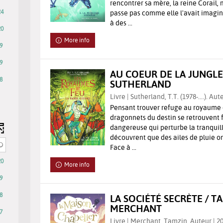
rencontrer sa mère, la reine Corail, 
24
passe pas comme elle l'avait imaginé
à des ...
20
More info
9
9
AU COEUR DE LA JUNGLE /
8
SUTHERLAND
Livre | Sutherland, T.T. (1978-....). Aut
Pensant trouver refuge au royaume d
dragonnets du destin se retrouvent 
dangereuse qui perturbe la tranquill
découvrent que des ailes de pluie ont
Face à ...
20
More info
ly
9
8
LA SOCIÉTÉ SECRÈTE / T
MERCHANT
7
Livre | Merchant, Tamzin. Auteur | 2