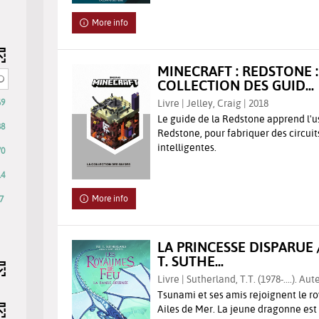
-
he
check
More info
lter
to
add
earch
the
MINECRAFT : REDSTONE :
sults
filter
COLLECTION DES GUID...
ll
-
Livre | Jelley, Craig | 2018
69
e
search
Le guide de la Redstone apprend l'
utomatically
results
38
Redstone, pour fabriquer des circuit
pdated
will
intelligentes.
ly
70
be
automatically
14
updated
More info
7
tically
ed
LA PRINCESSE DISPARUE 
T. SUTHE...
Livre | Sutherland, T.T. (1978-....). Aut
Tsunami et ses amis rejoignent le 
Ailes de Mer. La jeune dragonne est