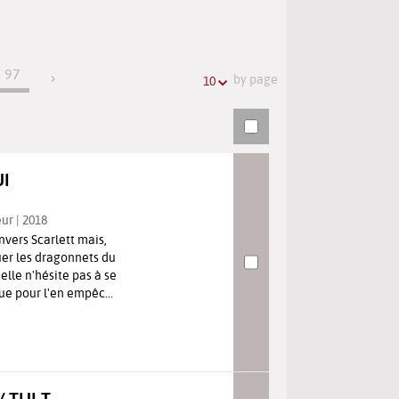
the
searches
search
history
URL
97
by page
10
UI
eur | 2018
nvers Scarlett mais,
er les dragonnets du
 elle n'hésite pas à se
ue pour l'en empêc...
 TUI T.