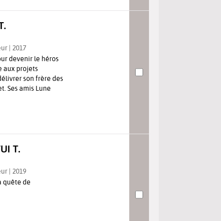
T.
eur | 2017
our devenir le héros
e aux projets
délivrer son frère des
et. Ses amis Lune
UI T.
eur | 2019
sa quête de