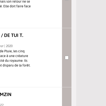
mais son retour ne se
. Elle doit faire face
 DE TUI T.
eur | 2020
e Pluie, les cinq
face à une créature
ité du royaume. Ils
 disparu de la forêt.
AMZIN
022