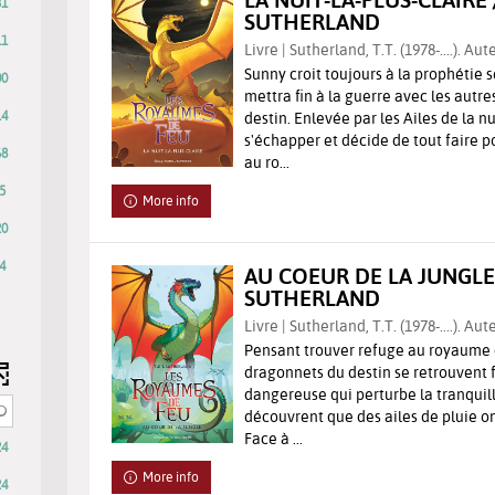
31
SUTHERLAND
11
Livre | Sutherland, T.T. (1978-....). Aut
Sunny croit toujours à la prophétie s
00
mettra fin à la guerre avec les autr
14
destin. Enlevée par les Ailes de la nu
s'échapper et décide de tout faire po
68
au ro...
5
More info
20
4
AU COEUR DE LA JUNGLE /
SUTHERLAND
lts
Livre | Sutherland, T.T. (1978-....). Aut
ly
Pensant trouver refuge au royaume d
ck
dragonnets du destin se retrouvent 
dangereuse qui perturbe la tranquill
découvrent que des ailes de pluie ont
Face à ...
24
r
More info
24